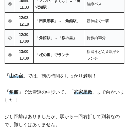
10:59-
「アルパこまくさ」→「田
⑤
路線バス
11:33
沢湖駅」
12:02-
⑥
「田沢湖駅」→「角館駅」
新幹線で一駅
12:18
12:30-
⑦
「角館駅」→「桜の里」
徒歩約30分
13:00
13:00-
稲庭うどん＆親子丼
⑧
「桜の里」でランチ
13:30
ランチ
「
山の宿
」
では、朝の時間をしっかり満喫！
「
角館
」
では雪道の中歩いて、
「
武家屋敷
」
まで向かいま
した！
少し距離はありましたが、駅から一回右折して到着なの
で、難しくはありません。