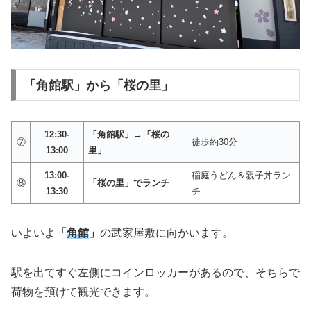
「角館駅」から「桜の里」
12:30-
「角館駅」→「桜の
⑦
徒歩約30分
13:00
里」
13:00-
稲庭うどん＆親子丼ラン
⑧
「桜の里」でランチ
13:30
チ
いよいよ
「
角館
」
の武家屋敷に向かいます。
駅を出てすぐ左側にコインロッカーがあるので、そちらで
荷物を預けて観光できます。