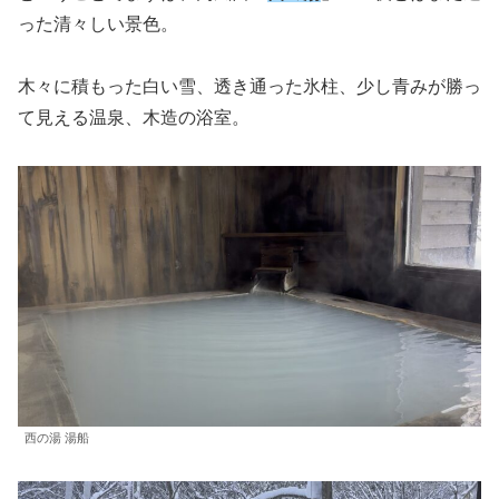
った清々しい景色。
木々に積もった白い雪、透き通った氷柱、少し青みが勝っ
て見える温泉、木造の浴室。
西の湯 湯船