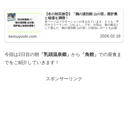
【冬の秋田旅②】「鶴の湯別館 山の宿」囲炉裏
と秘湯を満喫！
本ページはプロモーションが含まれています。どうも、平
凡サラリーマンの「けむよし」です。今回は、旅の拠点と
して選んだ「鶴の湯別館 山の宿」の宿泊レポートをお届け
します。チェックイン前の「乳頭温泉郷」の湯めぐりは前
回の記事をご確認ください。本館...
2026.02.18
kemuyoshi.com
今回は2日目の朝
「乳頭温泉郷」
から
「角館」
での昼食ま
でをご紹介していきます！
スポンサーリンク