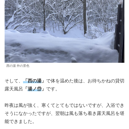
西の湯 外の景色
そして、
「西の湯
」
で体を温めた後は、お待ちかねの貸切
露天風呂
「
湯ノ岱
」
です。
昨夜は風が強く、寒くてとてもではないですが、入浴でき
そうになかったですが、翌朝は風も落ち着き露天風呂を堪
能できました。