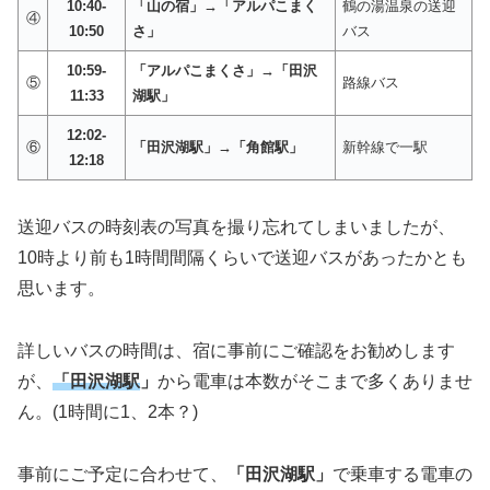
10:40-
「山の宿」→「アルパこまく
鶴の湯温泉の送迎
④
10:50
さ」
バス
10:59-
「アルパこまくさ」→「田沢
⑤
路線バス
11:33
湖駅」
12:02-
⑥
「田沢湖駅」→「角館駅」
新幹線で一駅
12:18
送迎バスの時刻表の写真を撮り忘れてしまいましたが、
10時より前も1時間間隔くらいで送迎バスがあったかとも
思います。
詳しいバスの時間は、宿に事前にご確認をお勧めします
が、
「田沢湖駅
」
から電車は本数がそこまで多くありませ
ん。(1時間に1、2本？)
事前にご予定に合わせて、
「田沢湖駅」
で乗車する電車の