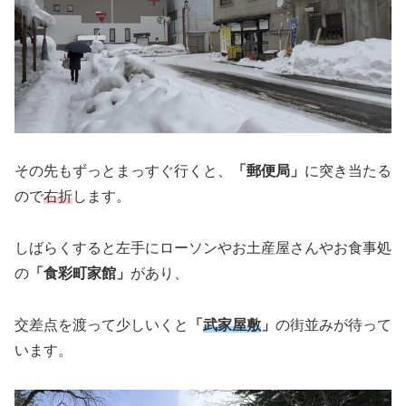
その先もずっとまっすぐ行くと、
「郵便局」
に突き当たる
ので
右折
します。
しばらくすると左手にローソンやお土産屋さんやお食事処
の
「食彩町家館」
があり、
交差点を渡って少しいくと
「
武家屋敷
」
の街並みが待って
います。