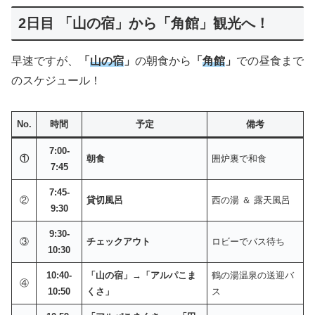
2日目 「山の宿」から「角館」観光へ！
早速ですが、
「
山の宿
」
の朝食から
「
角館
」
での昼食まで
のスケジュール！
No.
時間
予定
備考
7:00-
①
朝食
囲炉裏で和食
7:45
7:45-
②
貸切風呂
西の湯 ＆ 露天風呂
9:30
9:30-
③
チェックアウト
ロビーでバス待ち
10:30
10:40-
「山の宿」→「アルパこま
鶴の湯温泉の送迎バ
④
10:50
くさ」
ス