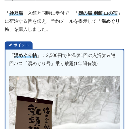
「
妙乃湯
」
入館と同時に受付で、
「
鶴の湯 別館 山の宿
」
に宿泊する旨を伝え、予約メールを提示して
「湯めぐり
帖」
を購入しました。
ポイント
「
湯めぐり帖
」
：2,500円で各温泉1回の入浴券＆巡
回バス「湯めぐり号」乗り放題(1年間有効)