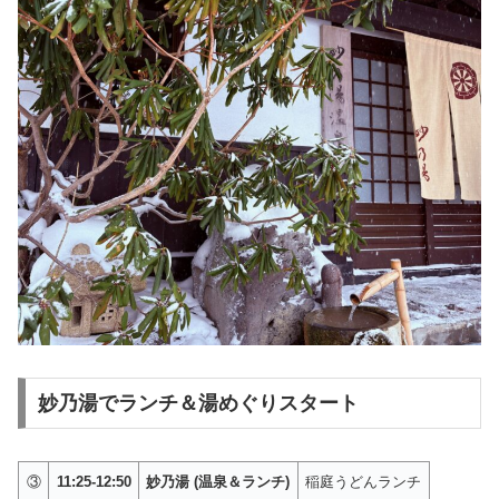
妙乃湯でランチ＆湯めぐりスタート
③
11:25-12:50
妙乃湯 (温泉＆ランチ)
稲庭うどんランチ