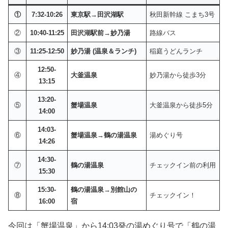
①
7:32-10:26
東京駅→田沢湖駅
秋田新幹線 こまち3号
②
10:40-11:25
田沢湖駅前→妙乃湯
路線バス
③
11:25-12:50
妙乃湯 (温泉＆ランチ)
稲庭うどんランチ
12:50-
④
大釜温泉
妙乃湯から徒歩3分
13:15
13:20-
⑤
蟹場温泉
大釜温泉から徒歩5分
14:00
14:03-
⑥
蟹場温泉→鶴の湯温泉
湯めぐり号
14:26
14:30-
⑦
鶴の湯温泉
チェックイン前の利用
15:30
15:30-
鶴の湯温泉→別館山の
⑧
チェックイン！
16:00
宿
今回は「蟹場温泉」から14:03発の湯めぐり号で「鶴の湯