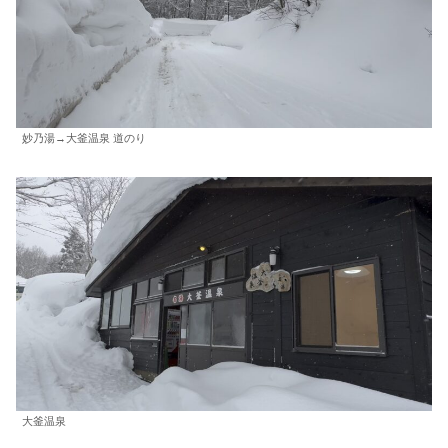
妙乃湯→大釜温泉 道のり
大釜温泉