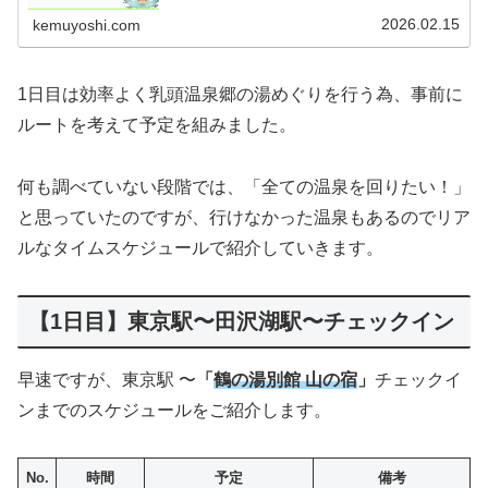
の宿がそれぞれ異なる源泉を持ち、大自然の中にひっそり
と佇むその姿は、まさに日本の原...
2026.02.15
kemuyoshi.com
1日目は効率よく乳頭温泉郷の湯めぐりを行う為、事前に
ルートを考えて予定を組みました。
何も調べていない段階では、「全ての温泉を回りたい！」
と思っていたのですが、行けなかった温泉もあるのでリア
ルなタイムスケジュールで紹介していきます。
【1日目】東京駅〜田沢湖駅〜チェックイン
早速ですが、東京駅 〜
「
鶴の湯別館 山の宿
」
チェックイ
ンまでのスケジュールをご紹介します。
No.
時間
予定
備考