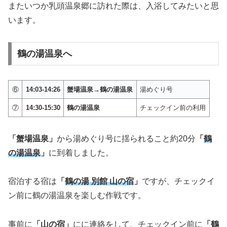
またいつか乳頭温泉郷に訪れた際は、入浴してみたいと思
います。
鶴の湯温泉へ
⑥
14:03-14:26
蟹場温泉→鶴の湯温泉
湯めぐり号
⑦
14:30-15:30
鶴の湯温泉
チェックイン前の利用
「蟹場温泉」
から湯めぐり号に揺られること約20分
「
鶴
の湯温泉
」
に到着しました。
宿泊する宿は
「
鶴の湯 別館 山の宿
」
ですが、チェックイ
ン前に鶴の湯温泉を楽しむ作戦です。
事前に
「山の宿」
にに連絡をして、チェックイン前に
「鶴